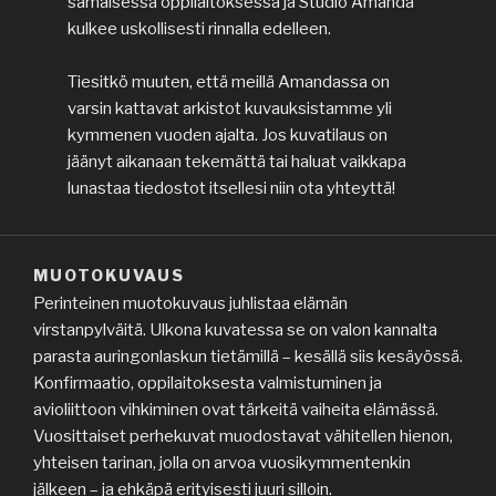
samaisessa oppilaitoksessa ja Studio Amanda
kulkee uskollisesti rinnalla edelleen.
Tiesitkö muuten, että meillä Amandassa on
varsin kattavat arkistot kuvauksistamme yli
kymmenen vuoden ajalta. Jos kuvatilaus on
jäänyt aikanaan tekemättä tai haluat vaikkapa
lunastaa tiedostot itsellesi niin ota yhteyttä!
MUOTOKUVAUS
Perinteinen muotokuvaus juhlistaa elämän
virstanpylväitä. Ulkona kuvatessa se on valon kannalta
parasta auringonlaskun tietämillä – kesällä siis kesäyössä.
Konfirmaatio, oppilaitoksesta valmistuminen ja
avioliittoon vihkiminen ovat tärkeitä vaiheita elämässä.
Vuosittaiset perhekuvat muodostavat vähitellen hienon,
yhteisen tarinan, jolla on arvoa vuosikymmentenkin
jälkeen – ja ehkäpä erityisesti juuri silloin.