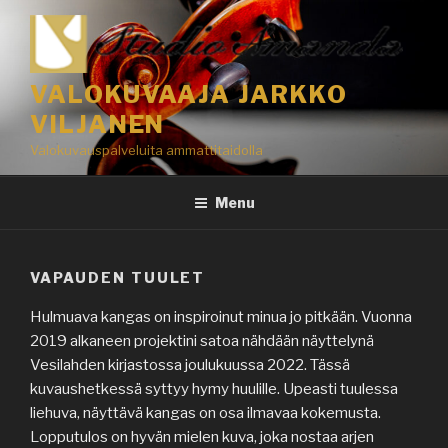
Skip
to
content
VALOKUVAAJA JARKKO
VILJANEN
Valokuvauspalveluita ammattitaidolla
Menu
VAPAUDEN TUULET
Hulmuava kangas on inspiroinut minua jo pitkään. Vuonna
2019 alkaneen projektini satoa nähdään näyttelynä
Vesilahden kirjastossa joulukuussa 2022. Tässä
kuvaushetkessä syttyy hymy huulille. Upeasti tuulessa
liehuva, näyttävä kangas on osa ilmavaa kokemusta.
Lopputulos on hyvän mielen kuva, joka nostaa arjen